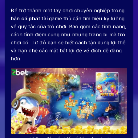
Để trở thành một tay chơi chuyên nghiệp trong
bắn cá phát tài
game thủ cần tìm hiểu kỹ lưỡng
về quy tắc của trò chơi. Bao gồm các tính năng,
cách tính điểm cũng như những trang bị mà trò
chơi có. Từ đó bạn sẽ biết cách tận dụng lợi thế
và hạn chế các mặt bất lợi để về đích dễ dàng
hơn.