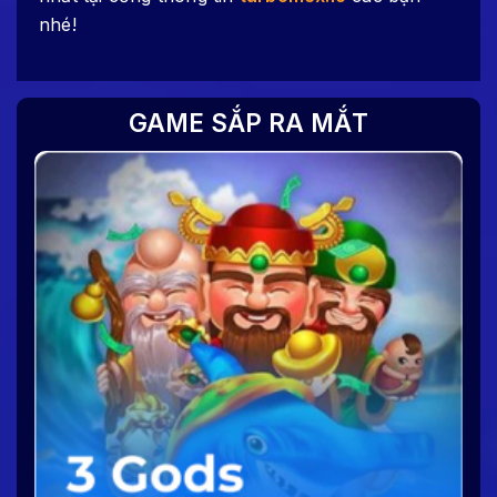
nhé!
GAME SẮP RA MẮT