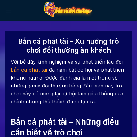
Chuyển
đến
nội
dung
Bắn cá phát tài – Xu hướng trò
chơi đổi thưởng ăn khách
V
ới bề dày kinh nghiệm và sự phát triển lâu đời
bắn cá phát tài
đã nắm bắt cơ hội và phát triển
không ngừng. Được đánh giá là một trong số
những game đổi thưởng hàng đầu hiện nay trò
chơi này có mang lại cơ hội làm giàu thông qua
chính những thử thách được tạo ra.
Bắn cá phát tài – Những điều
cần biết về trò chơi