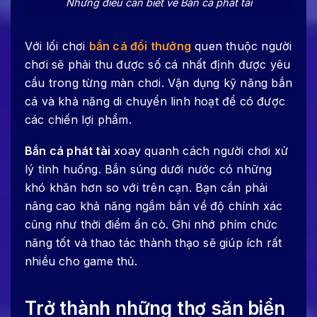
Những điều cần biết về Bắn cá phát tài
Với lối chơi
bắn cá đổi thưởng
quen thuộc người
chơi sẽ phải thu được số cá nhất định được yêu
cầu trong từng màn chơi. Vận dụng kỹ năng bắn
cá và khả năng di chuyển linh hoạt để có được
các chiến lợi phẩm.
Bắn cá phát tài
xoay quanh cách người chơi xử
lý tình huống. Bắn súng dưới nước có những
khó khăn hơn so với trên cạn. Bạn cần phải
nâng cao khả năng ngắm bắn về độ chính xác
cũng như thời điểm ấn cò. Ghi nhớ phím chức
năng tốt và thao tác thành thạo sẽ giúp ích rất
nhiều cho game thủ.
Trở thành những thợ săn biển