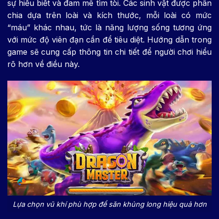
sự hiểu biết và đam mê tìm tòi. Các sinh vật được phân
chia dựa trên loài và kích thước, mỗi loài có mức
“máu” khác nhau, tức là năng lượng sống tương ứng
với mức độ viên đạn cần để tiêu diệt. Hướng dẫn trong
game sẽ cung cấp thông tin chi tiết để người chơi hiểu
rõ hơn về điều này.
Lựa chọn vũ khí phù hợp để săn khủng long hiệu quả hơn