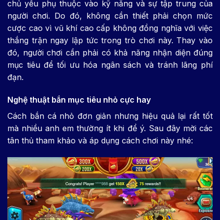
chủ yếu phụ thuộc vào kỹ năng và sự tập trung của
người chơi. Do đó, không cần thiết phải chọn mức
cược cao vì vũ khí cao cấp không đồng nghĩa với việc
thắng trận ngay lập tức trong trò chơi này. Thay vào
đó, người chơi cần phải có khả năng nhận diện đúng
mục tiêu để tối ưu hóa ngân sách và tránh lãng phí
đạn.
Nghệ thuật bắn mục tiêu nhỏ cực hay
Cách bắn cá nhỏ đơn giản nhưng hiệu quả lại rất tốt
mà nhiều anh em thường ít khi để ý. Sau đây mời các
tân thủ tham khảo và áp dụng cách chơi này nhé: