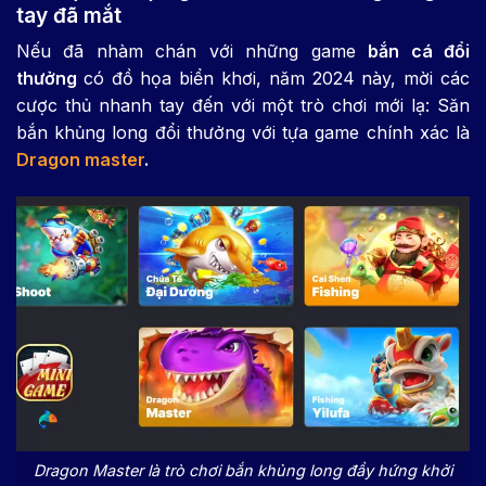
tay đã mắt
Nếu đã nhàm chán với những game
bắn cá đổi
thưởng
có đồ họa biển khơi, năm 2024 này, mời các
cược thủ nhanh tay đến với một trò chơi mới lạ: Săn
bắn khủng long đổi thưởng với tựa game chính xác là
Dragon master
.
Dragon Master là trò chơi bắn khủng long đầy hứng khởi