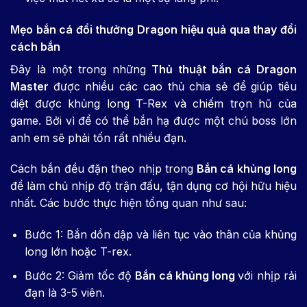
Mẹo bắn cá đổi thưởng Dragon hiệu quả qua thay đổi
cách bắn
Đây là một trong những
Thủ thuật bắn cá Dragon
Master
được nhiều các cao thủ chia sẻ để giúp tiêu
diệt được khủng long T-Rex và chiếm trọn hũ của
game. Bởi vì để có thể bắn hạ được một chú boss lớn
anh em sẽ phải tốn rất nhiều đạn.
Cách bắn đều đặn theo nhịp trong
Bắn cá khủng long
để làm chủ nhịp độ trận đấu, tận dụng cơ hội hữu hiệu
nhất. Các bước thực hiện tổng quan như sau:
Bước 1: Bắn dồn dập và liên tục vào thân của khủng
long lớn hoặc T-rex.
Bước 2: Giảm tốc độ
Bắn cá khủng long
với nhịp rải
đạn là 3-5 viên.