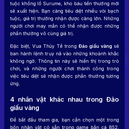
tuộc khổng lồ Surume, kho báu tiền thưởng mới
sẽ xuất hiện. Bạn càng tiêu diệt nhiều vòi bạch
tuộc, giá trị thưởng nhận được càng lớn. Những
người chơi may mắn có thể nhận được những
phần thưởng vô cùng giá trị.
Đặc biệt, Vua Thủy Tề trong
Đảo giấu vàng
sẽ
ban hành lệnh truy nã vào những khoảnh khắc
không ngờ. Thông tin này sẽ hiển thị trong trò
chơi, và những người chơi thành công trong
việc tiêu diệt sẽ nhận được phần thưởng tương
ứng.
4 nhân vật khác nhau trong Đảo
giấu vàng
Để bắt đầu tham gia, bạn cần chọn một trong
bốn nhân vật có sẵn trong game bắn cá B52,