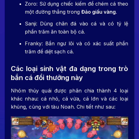
Zoro: Sử dụng chiếc kiếm để chém cá theo
một đường thẳng trong
Đảo giấu vàng
.
Sanji: Dùng chân đá vào cá và có tỷ lệ
phần trăm ăn toàn bộ cá.
Franky: Bắn ngư lôi và có xác suất phần
trăm để diệt sạch cá.
Các loại sinh vật đa dạng trong trò
bắn cá đổi thưởng này
Nhóm thủy quái được phân chia thành 4 loại
khác nhau: cá nhỏ, cá vừa, cá lớn và các loại
khủng, cùng với tàu Noah. Chi tiết như sau: