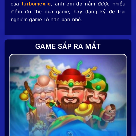
của
turbomex.io
, anh em đã nắm được nhiều
điểm ưu thế của game, hãy đăng ký để trải
nghiệm game rõ hơn bạn nhé.
GAME SẮP RA MẮT