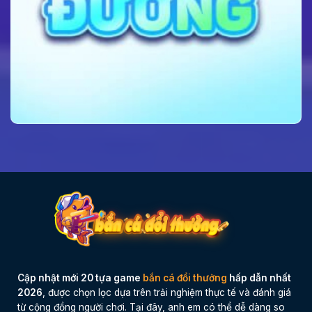
Cập nhật mới 20 tựa game
bắn cá đổi thưởng
hấp dẫn nhất
2026
, được chọn lọc dựa trên trải nghiệm thực tế và đánh giá
từ cộng đồng người chơi. Tại đây, anh em có thể dễ dàng so