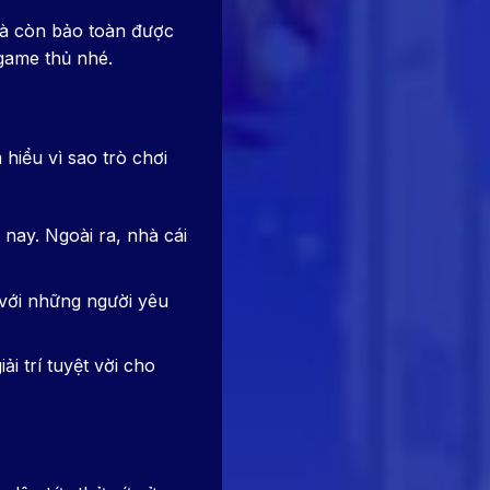
mà còn bảo toàn được
game thủ nhé.
 hiểu vì sao trò chơi
 nay. Ngoài ra, nhà cái
 với những người yêu
i trí tuyệt vời cho