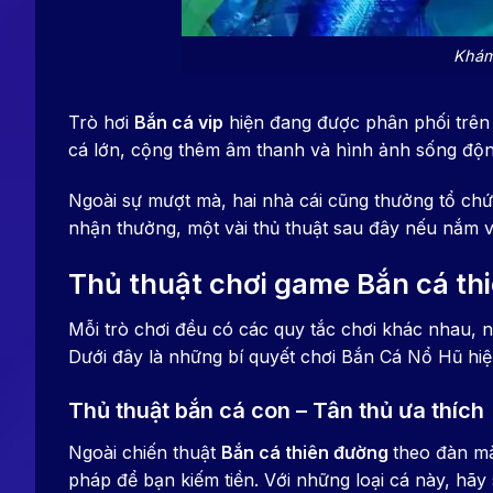
Khám 
Trò hơi
Bắn cá vip
hiện đang được phân phối trên 
cá lớn, cộng thêm âm thanh và hình ảnh sống động
Ngoài sự mượt mà, hai nhà cái cũng thưởng tổ ch
nhận thưởng, một vài thủ thuật sau đây nếu nắm vữ
Thủ thuật chơi game Bắn cá th
Mỗi trò chơi đều có các quy tắc chơi khác nhau, 
Dưới đây là những bí quyết chơi Bắn Cá Nổ Hũ hi
Thủ thuật bắn cá con – Tân thủ ưa thích
Ngoài chiến thuật
Bắn cá thiên đường
theo đàn mà
pháp để bạn kiếm tiền. Với những loại cá này, hãy