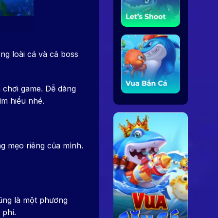
ng loài cá và cả boss
n chơi game. Dễ dàng
ìm hiểu nhé.
ng mẹo riêng của mình.
cũng là một phương
 phí.