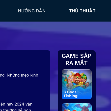
HƯỚNG DẪN
THỦ THUẬT
GAME SẮP
RA MẮT
ứng. Những mẹo kinh
 đến nay 2024 vẫn
n thưởng dễ hơn.