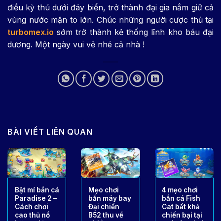
điều kỳ thú dưới đáy biển, trở thành đại gia nắm giữ cả
vùng nước mặn to lớn. Chúc những người cược thủ tại
turbomex.io
sớm trở thành kẻ thống lĩnh kho báu đại
dương. Một ngày vui vẻ nhé cả nhà !
BÀI VIẾT LIÊN QUAN
Bật mí bắn cá
Mẹo chơi
4 mẹo chơi
Paradise 2 –
bắn máy bay
bắn cá Fish
Cách chơi
Đại chiến
Cat bất khả
cao thủ nổ
B52 thu về
chiến bại tại