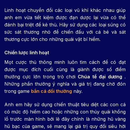
Linh hoạt chuyển đổi các loại vũ khí khác nhau giúp
anh em vừa tiết kiệm được đạn dược lại vừa có thể
đánh bại triệt để kẻ thù. Hãy sử dụng các loại súng có
sức sát thương nhỏ để chiến đấu với cá bé và sát
thương cực lớn cho những quái vật bí hiểm.
Chiến lược linh hoạt
Mọt cược thủ thông minh luôn tìm cách để có đạt
được mục đích cuối cùng là giành được số điểm
thưởng cực lớn trong trò chơi
Chúa tể đại dương
.
Những phần thưởng ý nghĩa và giá trị đang chờ đón
trong game
bắn cá đổi thưởng
này.
Anh em hãy sử dụng chiến thuật tiêu diệt các con cá
có mức độ hiếm cao hoặc những con thủy quái khổng
lồ trước màn hình bởi lẽ đây chính là những hũ vàng
hũ bạc của game, sẽ mang lại giá trị quy đổi siêu hời