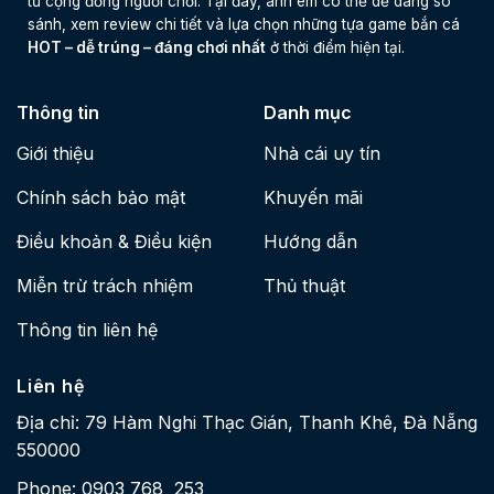
từ cộng đồng người chơi. Tại đây, anh em có thể dễ dàng so
sánh, xem review chi tiết và lựa chọn những tựa game bắn cá
HOT – dễ trúng – đáng chơi nhất
ở thời điểm hiện tại.
Thông tin
Danh mục
Giới thiệu
Nhà cái uy tín
Chính sách bảo mật
Khuyến mãi
Điều khoản & Điều kiện
Hướng dẫn
Miễn trừ trách nhiệm
Thủ thuật
Thông tin liên hệ
Liên hệ
Địa chỉ:
79 Hàm Nghi Thạc Gián, Thanh Khê, Đà Nẵng
550000
Phone: 0903 768 253