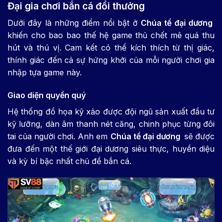
Đại gia chơi bắn cá đổi thưởng
Dưới đây là những điểm nổi bật ở
Chúa tể đại dương
khiến cho bao bao thế hệ game thủ chết mê quá thu
hút và thú vị. Cam kết có thể kích thích từ thị giác,
thính giác đến cả sự hứng khởi của mỗi người chơi gia
nhập tựa game này.
Giao diện quyền quý
Hệ thống đồ họa kỹ xảo được đội ngũ sản xuất đầu tư
kỹ lưỡng, dàn âm thanh nét căng, chinh phục từng đôi
tai của người chơi. Anh em
Chúa tể đại dương
sẽ được
đưa đến một thế giới đại dương siêu thực, huyền diệu
và kỳ bí bậc nhất chủ đề bắn cá.