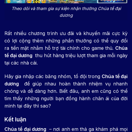
Theo dõi và tham gia sự kiện nhận thưởng Chúa tể đại
dương
Rất nhiều chương trình ưu đãi và khuyến mãi cực kỳ
có lợi cộng thêm những phần thưởng có thể quy đổi
ra tiền mặt nhằm hỗ trợ tài chính cho game thủ.
Chúa
tể đại dương
thu hút hàng triệu lượt tham gia mỗi ngày
tại các nhà cái.
Hãy gia nhập các băng nhóm, tổ đội trong
Chúa tể đại
dương
để giúp nhau hoàn thành nhiệm vụ nhanh
chóng và dễ dàng hơn. Biết đâu, anh em cũng có thể
tìm thấy những người bạn đồng hành chân ái của đời
mình tại đây thì sao?
Kết luận
Chúa tể đại dương
– nơi anh em thả ga khám phá mọi