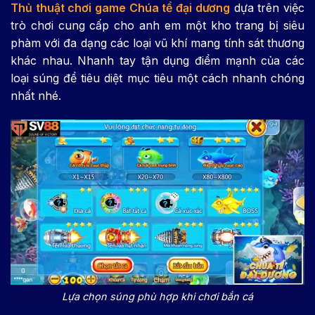
Thủ thuật chơi game Chúa tể đại dương
dựa trên việc
trò chơi
cung cấp cho anh em một kho trang bị siêu
phàm với đa dạng các loại vũ khí mang tính sát thương
khác nhau. Nhanh tay tận dụng điểm mạnh của các
loại súng để tiêu diệt mục tiêu một cách nhanh chóng
nhất nhé.
Lựa chọn súng phù hợp khi chơi bắn cá