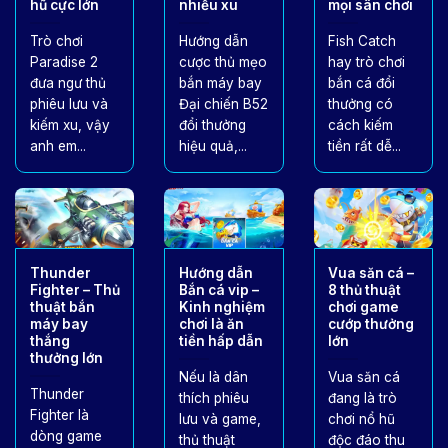
hũ cực lớn
nhiều xu
mọi sân chơi
Trò chơi
Hướng dẫn
Fish Catch
Paradise 2
cược thủ mẹo
hay trò chơi
đưa ngư thủ
bắn máy bay
bắn cá đổi
phiêu lưu và
Đại chiến B52
thưởng có
kiếm xu, vậy
đổi thưởng
cách kiếm
anh em...
hiệu quả,...
tiền rất dễ...
Thunder
Hướng dẫn
Vua săn cá –
Fighter – Thủ
Bắn cá vip –
8 thủ thuật
thuật bắn
Kinh nghiệm
chơi game
máy bay
chơi là ăn
cướp thưởng
thắng
tiền hấp dẫn
lớn
thưởng lớn
Nếu là dân
Vua săn cá
Thunder
thích phiêu
đang là trò
Fighter là
lưu và game,
chơi nổ hũ
dòng game
thủ thuật
độc đáo thu