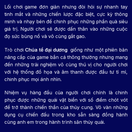
Lối chơi game đơn giản nhưng đòi hỏi sự nhanh tay
tinh mắt và những chiến lược đặc biệt, cực kỳ thông
minh và nhạy bén để chinh phục những phần quà siêu
giá trị. Người chơi sẽ được dấn thân vào những cuộc
đọ sức bùng nổ và vô cùng gắt gao.
Trò chơi
Chúa tể đại dương
giống như một phiên bản
nâng cấp của game bắn cá thông thường nhưng mang
đến những trải nghiệm vô cùng thú vị cho người chơi
với hệ thống đồ họa và âm thanh được đầu tư tỉ mỉ,
chinh phục mọi ánh nhìn.
Nhiệm vụ hàng đầu của người chơi chính là chinh
phục được những quái vật biển với số điểm chót vót
để trở thành chiến thần của thủy cung. Vô vàn những
dụng cụ chiến đấu trong kho sẵn sàng đồng hành
cùng anh em trong hành trình săn thủy quái.