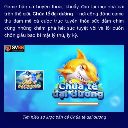
Game bắn cá huyền thoại, khuấy đảo tại mọi nhà cái
trên thế giới.
Chúa tể đại dương
– nơi cộng đồng game
thủ đam mê cá cược trực tuyến thỏa sức đắm chìm
cùng những khám phá hết sức tuyệt vời và lôi cuốn
chôn giấu bao bí mật lý thú, ly kỳ.
Tìm hiểu sơ lược bắn cá Chúa tể đại dương