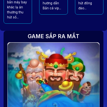
bắn máy bay
hướng dẫn
hút đông
khác lạ ăn
Bắn cá vip...
đảo...
thưởng thu
hút số...
GAME SẮP RA MẮT