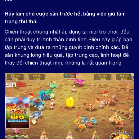
Hãy làm chủ cuộc săn trước hết bằng việc giữ tâm
trạng thư thái
Chiến thuật chung nhất áp dụng tại mọi trò chơi, đều
cần phải duy trì tinh thần bình tĩnh. Điều này giúp bạn
tập trung và đưa ra những quyết định chính xác. Để
săn khủng long hiệu quả, tập trung cao, linh hoạt để
thay đổi chiến thuật nhịp nhàng là rất quan trọng.