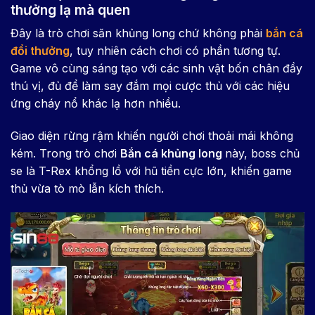
thưởng lạ mà quen
Đây là trò chơi săn khủng long chứ không phải
bắn cá
đổi thưởng
, tuy nhiên cách chơi có phần tương tự.
Game vô cùng sáng tạo với các sinh vật bốn chân đầy
thú vị, đủ để làm say đắm mọi cược thủ với các hiệu
ứng cháy nổ khác lạ hơn nhiều.
Giao diện rừng rậm khiến người chơi thoải mái không
kém. Trong trò chơi
Bắn cá khủng long
này, boss chủ
se là T-Rex khổng lồ với hũ tiền cực lớn, khiến game
thủ vừa tò mò lẫn kích thích.