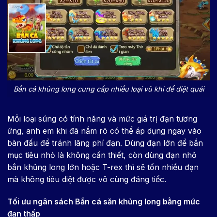
Bắn cá khủng long cung cấp nhiều loại vũ khí để diệt quái
Mỗi loại súng có tính năng và mức giá trị đạn tương
ứng, anh em khi đã nắm rõ có thể áp dụng ngay vào
bàn đấu để tránh lãng phí đạn. Dùng đạn lớn để bắn
mục tiêu nhỏ là không cần thiết, còn dùng đạn nhỏ
bắn khủng long lớn hoặc T-rex thì sẽ tốn nhiều đạn
mà không tiêu diệt được vô cùng đáng tiếc.
Tối ưu ngân sách Bắn cá săn khủng long bằng mức
đạn thấp