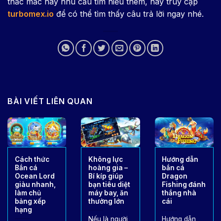
thắc mắc hay nhu cầu tìm hiểu thêm, hãy truy cập
turbomex.io
để có thể tìm thấy câu trả lời ngay nhé.
BÀI VIẾT LIÊN QUAN
Cách thức
Không lực
Hướng dẫn
Bắn cá
hoàng gia –
bắn cá
Ocean Lord
Bí kíp giúp
Dragon
giàu nhanh,
bạn tiêu diệt
Fishing đánh
làm chủ
máy bay, ăn
thắng nhà
bảng xếp
thưởng lớn
cái
hạng
Nếu là người
Hướng dẫn