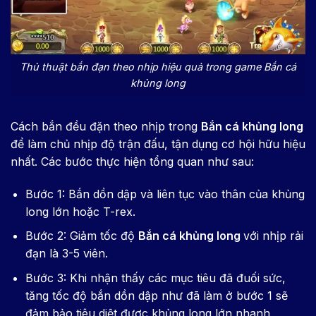
Thủ thuật bắn đạn theo nhịp hiệu quả trong game Bắn cá
khủng long
Cách bắn đều đặn theo nhịp trong
Bắn cá khủng long
để làm chủ nhịp độ trận đấu, tận dụng cơ hội hữu hiệu
nhất. Các bước thực hiện tổng quan như sau:
Bước 1: Bắn dồn dập và liên tục vào thân của khủng
long lớn hoặc T-rex.
Bước 2: Giảm tốc độ
Bắn cá khủng long
với nhịp rải
đạn là 3-5 viên.
Bước 3: Khi nhận thấy các mục tiêu đã đuối sức,
tăng tốc độ bắn dồn dập như đã làm ở bước 1 sẽ
đảm bảo tiêu diệt được khủng long lớn nhanh