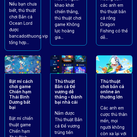
Nếu bạn chưa
khao khát
các anh em
biết, thủ thuật
chiến thắng,
thủ thuật bắn
chơi Bắn cá
thủ thuật chơi
cá rồng
Ocean Lord
game Không
Dragon
được
lực hoàng
Fishing có thể
bancadoithuong.vip
gia...
dễ...
tổng hợp...
Bật mí cách
Thủ thuật
Thủ thuật
chơi game
Bắn cá Đế
chơi bắn cá
Chiến hạm
vương dễ
online ăn
Thái Bình
thắng – Đánh
thưởng lớn
Dương bất
bại nhà cái
bại
Các anh em
Nắm được
cược thủ thân
Bật mí chiến
Thủ thuật Bắn
mến, mọi
thuật game
cá Đế vương
người không
Chiến hạm
trúng tiền
còn xa lại với